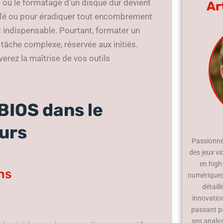
nt où le formatage d’un disque dur devient
Ar
fflé ou pour éradiquer tout encombrement
indispensable. Pourtant, formater un
âche complexe, réservée aux initiés.
erez la maîtrise de vos outils
 BIOS dans le
urs
Passionné 
des jeux vi
en high
ns
numériques.
détaill
innovatio
passant p
ses analy