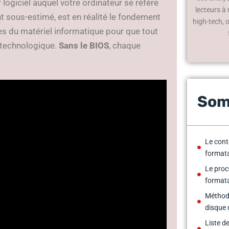
 logiciel auquel votre ordinateur se réfère
lecteurs à
t sous-estimé, est en réalité le fondement
high-tech, 
res du matériel informatique pour que tout
 technologique.
Sans le BIOS
, chaque
Som
Le cont
formata
Le proc
format
Méthode
disque 
Liste de