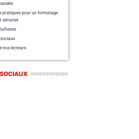
mandés
s pratiques pour un formatage
et sécurisé
Dufresne
 sociaux
e nos lecteurs
 SOCIAUX