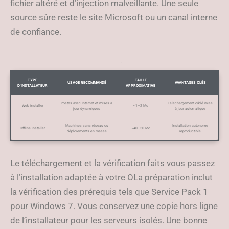
fichier altéré et d’injection malveillante. Une seule
source sûre reste le site Microsoft ou un canal interne
de confiance.
Comparatif succinct des installateurs web et hors ligne
TYPE
TAILLE
USAGE RECOMMANDÉ
AVANTAGES CLÉS
D’INSTALLATEUR
APPROXIMATIVE
Postes avec Internet et mises à
Téléchargement ciblé mise
Web installer
~1–2 Mo
jour dynamiques
à jour automatique
Machines sans réseau ou
Installation autonome
Offline installer
~40–50 Mo
déploiements en masse
reproductible
Le téléchargement et la vérification faits vous passez
à l’installation adaptée à votre OLa préparation inclut
la vérification des prérequis tels que Service Pack 1
pour Windows 7. Vous conservez une copie hors ligne
de l’installateur pour les serveurs isolés. Une bonne