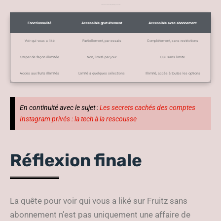
Comparaison des fonctionnalités gratuites et payantes sur Fruitz
Fonctionnalité
Accessible gratuitement
Accessible avec abonnement
Voir qui vous a liké
Partiellement, par essais
Complètement, sans restrictions
Swiper de façon illimitée
Non, limité par jour
Oui, sans limite
Accès aux fruits illimités
Limité à quelques sélections
Illimité, accès à toutes les options
En continuité avec le sujet :
Les secrets cachés des comptes
Instagram privés : la tech à la rescousse
Réflexion finale
La quête pour voir qui vous a liké sur Fruitz sans
abonnement n’est pas uniquement une affaire de