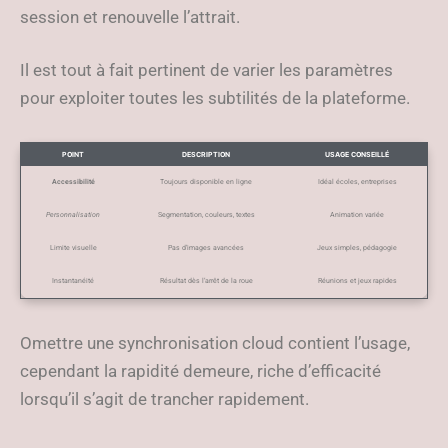
session et renouvelle l’attrait.
Il est tout à fait pertinent de varier les paramètres
pour exploiter toutes les subtilités de la plateforme.
POINT
DESCRIPTION
USAGE CONSEILLÉ
Accessibilité
Toujours disponible en ligne
Idéal écoles, entreprises
Personnalisation
Segmentation, couleurs, textes
Animation variée
Limite visuelle
Pas d’images avancées
Jeux simples, pédagogie
Instantanéité
Résultat dès l’arrêt de la roue
Réunions et jeux rapides
Omettre une synchronisation cloud contient l’usage,
cependant la rapidité demeure, riche d’efficacité
lorsqu’il s’agit de trancher rapidement.