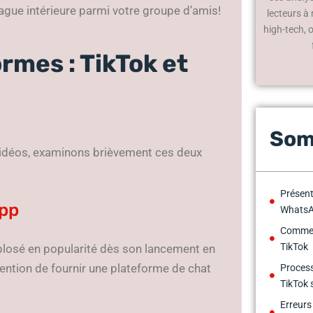
ague intérieure parmi votre groupe d’amis!
lecteurs à
high-tech, 
rmes : TikTok et
Som
vidéos, examinons brièvement ces deux
Présent
App
Whats
Comment
TikTok
xplosé en popularité dès son lancement en
tention de fournir une plateforme de chat
Process
TikTok
Erreurs