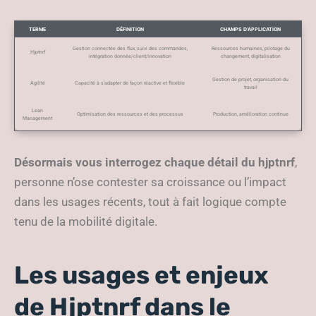
TERME
DÉFINITION
CHAMPS D’APPLICATION
Gestion connectée des flux, suivi des commandes,
Ressources humaines, pilotage du
Hjptnrf
intégration donnée/client/innovation
changement, digitalisation
Gestion de projet, organisation du
Agilité
Capacité à s’adapter de façon réactive et flexible
travail
Lean
Optimisation des ressources et des processus
Production, amélioration continue
Management
Désormais vous interrogez chaque détail du hjptnrf
,
personne n’ose contester sa croissance ou l’impact
dans les usages récents, tout à fait logique compte
tenu de la mobilité digitale.
Les usages et enjeux
de Hjptnrf dans le