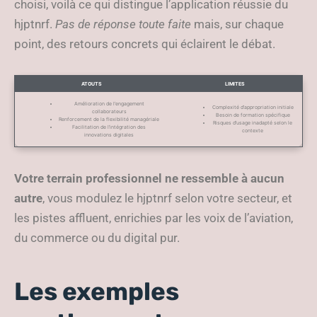
choisi, voilà ce qui distingue l’application réussie du
hjptnrf.
Pas de réponse toute faite
mais, sur chaque
point, des retours concrets qui éclairent le débat.
ATOUTS
LIMITES
Amélioration de l’engagement
Complexité d’appropriation initiale
collaborateurs
Besoin de formation spécifique
Renforcement de la flexibilité managériale
Risques d’usage inadapté selon le
Facilitation de l’intégration des
contexte
innovations digitales
Votre terrain professionnel ne ressemble à aucun
autre
, vous modulez le hjptnrf selon votre secteur, et
les pistes affluent, enrichies par les voix de l’aviation,
du commerce ou du digital pur.
Les exemples