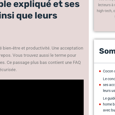
le expliqué et ses
lecteurs à
high-tech, 
insi que leurs
 bien‑être et productivité. Une acceptation
Som
repos. Vous trouvez aussi le terme pour
es. Ce passage plus bas contient une FAQ
sécurisée
.
Cocon c
Le conc
ses acc
leurs u
Le guid
home bu
avec bu