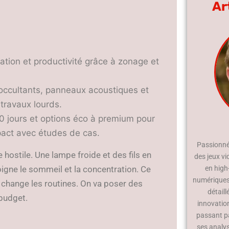
Ar
ation et productivité grâce à zonage et
x occultants, panneaux acoustiques et
 travaux lourds.
30 jours et options éco à premium pour
mpact avec études de cas.
Passionné 
 hostile. Une lampe froide et des fils en
des jeux vi
oigne le sommeil et la concentration. Ce
en high
numériques.
change les routines. On va poser des
détaill
 budget.
innovatio
passant p
ses analy