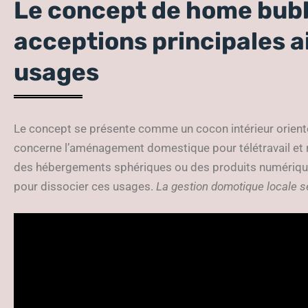
Le concept de home bubb
acceptions principales a
usages
Le concept se présente comme un cocon intérieur orienté
concerne l’aménagement domestique pour télétravail et 
des hébergements sphériques ou des produits numériqu
pour dissocier ces usages.
La gestion domotique locale 