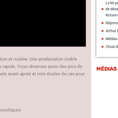
Le kit 
de désa
lecture 
Répons
Arthur 
Médias
Choix d
on et routine. Une amélioration visible
s rapide. Vous observez aussi des pics de
MÉDIAS
uels avant après et mini études de cas pour
coustiques