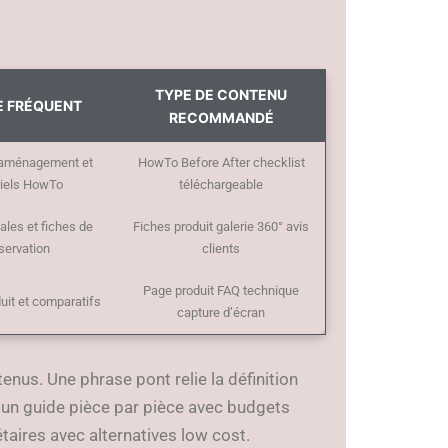
TYPE DE CONTENU
E FRÉQUENT
RECOMMANDÉ
’aménagement et
HowTo Before After checklist
riels HowTo
téléchargeable
ales et fiches de
Fiches produit galerie 360° avis
servation
clients
Page produit FAQ technique
uit et comparatifs
capture d’écran
tenus. Une phrase pont relie la définition
 un guide pièce par pièce avec budgets
étaires avec alternatives low cost.