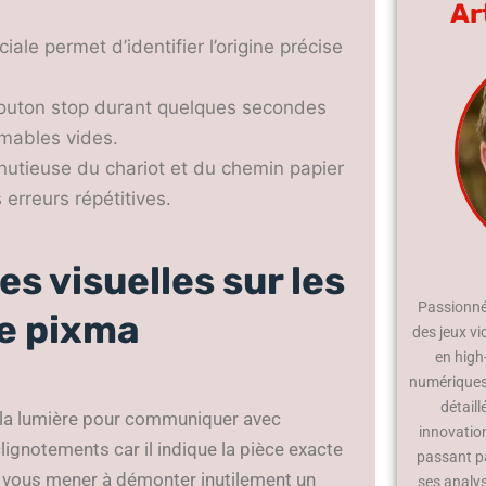
Ar
iale permet d’identifier l’origine précise
bouton stop durant quelques secondes
mmables vides.
nutieuse du chariot et du chemin papier
erreurs répétitives.
es visuelles sur les
Passionné 
e pixma
des jeux vi
en high
numériques.
détaill
r la lumière pour communiquer avec
innovatio
clignotements car il indique la pièce exacte
passant p
 vous mener à démonter inutilement un
ses analy