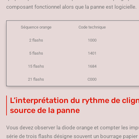
composant fonctionnel alors que la panne est logicielle.
Séquence orange
Code technique
2 flashs
1000
5 flashs
1401
15 flashs
1684
21 flashs
C000
L’interprétation du rythme de clig
source de la panne
Vous devez observer la diode orange et compter les im
série de trois flashs désigne souvent un bourrage papier