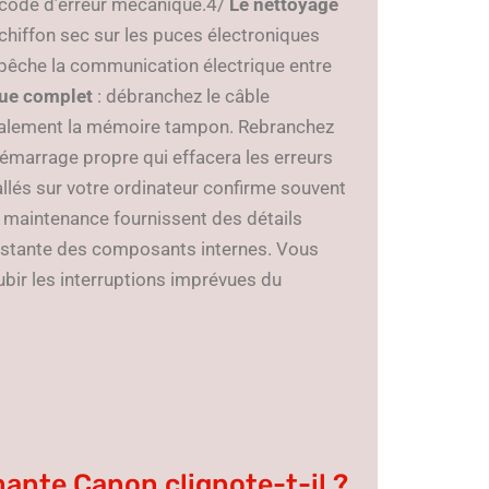
n code d’erreur mécanique.4/
Le nettoyage
chiffon sec sur les puces électroniques
empêche la communication électrique entre
que complet
: débranchez le câble
otalement la mémoire tampon. Rebranchez
démarrage propre qui effacera les erreurs
allés sur votre ordinateur confirme souvent
 de maintenance fournissent des détails
 restante des composants internes. Vous
ubir les interruptions imprévues du
mante Canon clignote-t-il ?