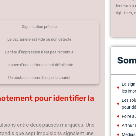
lecteurs à
high-tech, 
Signification précise
Le bac arrière est vide ou non détecté
La tête d’impression n’est pas reconnue
Som
La puce d’une cartouche est défaillante
Un obstacle interne bloque le chariot
La signi
les im
notement pour identifier la
Les sol
pour dé
Foire a
pulsions entre deux pauses marquées. Une
Arthur 
 tandis que sept impulsions signalent une
Médias