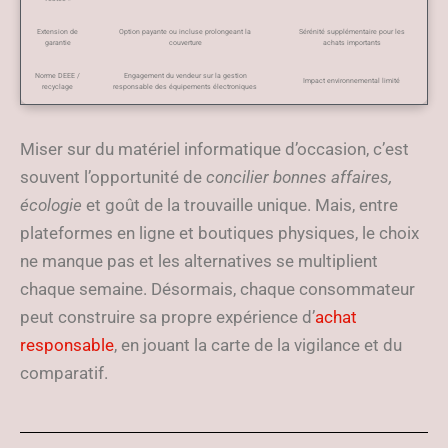
Extension de
Option payante ou incluse prolongeant la
Sérénité supplémentaire pour les
garantie
couverture
achats importants
Norme DEEE /
Engagement du vendeur sur la gestion
Impact environnemental limité
recyclage
responsable des équipements électroniques
Miser sur du matériel informatique d’occasion, c’est
souvent l’opportunité de
concilier bonnes affaires,
écologie
et goût de la trouvaille unique. Mais, entre
plateformes en ligne et boutiques physiques, le choix
ne manque pas et les alternatives se multiplient
chaque semaine. Désormais, chaque consommateur
peut construire sa propre expérience d’
achat
responsable
, en jouant la carte de la vigilance et du
comparatif.