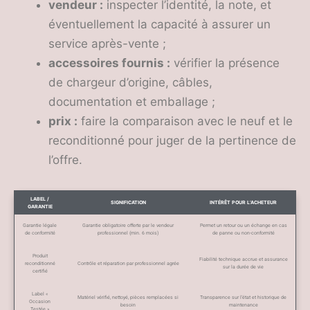
vendeur :
inspecter l’identité, la note, et
éventuellement la capacité à assurer un
service après-vente ;
accessoires fournis :
vérifier la présence
de chargeur d’origine, câbles,
documentation et emballage ;
prix :
faire la comparaison avec le neuf et le
reconditionné pour juger de la pertinence de
l’offre.
LABEL /
SIGNIFICATION
INTÉRÊT POUR L’ACHETEUR
GARANTIE
Garantie légale
Garantie obligatoire offerte par le vendeur
Permet un retour ou un échange en cas
de conformité
professionnel (min. 6 mois)
de panne ou non-conformité
Produit
Fiabilité technique accrue et assurance
reconditionné
Contrôle et réparation par professionnel agrée
sur la durée de vie
certifié
Label «
Matériel vérifié, nettoyé, pièces remplacées si
Transparence sur l’état et historique de
Occasion
besoin
maintenance
Testée »