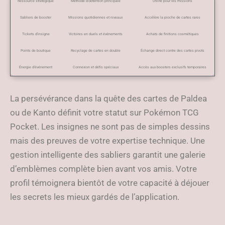
Ressource stratégique
Méthode d’obtention principale
Utilité pour les missions
Sabliers de booster
Missions quotidiennes et niveaux
Accélère la pioche de cartes rares
Tickets d’insigne
Victoires en duels et événements
Achats de finitions cosmétiques
Points de boutique
Recyclage de cartes en double
Échange direct contre des cartes pivots
Énergie d’événement
Connexion et défis spéciaux
Accès aux boosters exclusifs temporaires
La persévérance dans la quête des cartes de Paldea
ou de Kanto définit votre statut sur Pokémon TCG
Pocket. Les insignes ne sont pas de simples dessins
mais des preuves de votre expertise technique. Une
gestion intelligente des sabliers garantit une galerie
d’emblèmes complète bien avant vos amis. Votre
profil témoignera bientôt de votre capacité à déjouer
les secrets les mieux gardés de l’application.