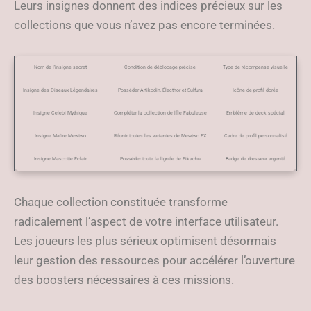
Leurs insignes donnent des indices précieux sur les
collections que vous n’avez pas encore terminées.
Nom de l’insigne secret
Condition de déblocage précise
Type de récompense visuelle
Insigne des Oiseaux Légendaires
Posséder Artikodin, Électhor et Sulfura
Icône de profil dorée
Insigne Celebi Mythique
Compléter la collection de l’Île Fabuleuse
Emblème de deck spécial
Insigne Maître Mewtwo
Réunir toutes les variantes de Mewtwo EX
Cadre de profil personnalisé
Insigne Mascotte Éclair
Posséder toute la lignée de Pikachu
Badge de dresseur argenté
Chaque collection constituée transforme
radicalement l’aspect de votre interface utilisateur.
Les joueurs les plus sérieux optimisent désormais
leur gestion des ressources pour accélérer l’ouverture
des boosters nécessaires à ces missions.