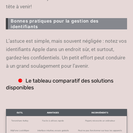
tête à venir!
Bonnes pratiques pour la gestion des
identifiants
L’astuce est simple, mais souvent négligée : notez vos
identifiants Apple dans un endroit sûr, et surtout,
gardez-les confidentiels. Un petit effort peut conduire
à un grand soulagement pour l’avenir.
Le tableau comparatif des solutions
disponibles
OUTIL
AVANTAGES
INCONVÉNIENTS
Tenorshare 4uKey
Facile à utiliser, rapide
Payant, nécessite un ordinateur
iMyFone LockWiper
Interface intuitive, essais gratuits
Peut ne pas fonctionner sur tous les appareils