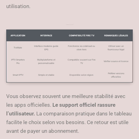
utilisation.
Comparatif d’applications IPTV pour Fire TV
APPLICATION
INTERFACE
COMPATIBILITÉ FIRE TV
REMARQUES LÉGALES
Interface moderne guide
Fonctionne via sideload ou
Utiliser avec un
TiviMate
EPG
store tiers
fournisseur légal
IPTV Smarters
Multiplateforme et
Compatible souvent sur Fire
Vérifier source et licence
Pro
personnalisable
TV
Préférer versions
Smart IPTV
Simple et stable
Disponible selon région
officielles
Vous observez souvent une meilleure stabilité avec
les apps officielles.
Le support officiel rassure
l’utilisateur.
La comparaison pratique dans le tableau
facilite le choix selon vos besoins. Ce retour est utile
avant de payer un abonnement.