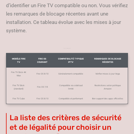
d’identifier un Fire TV compatible ou non. Vous vérifiez
les remarques de blocage récentes avant une
installation. Ce tableau évolue avec les mises à jour
système.
Tableau de compatibilité Fire TV et Fire OS
MODÈLE FIRE
FIRE OS
COMPATIBILITÉ TYPIQUE
REMARQUES DE BLOCAGE
TV
COURANT
IPTV
RÉCENTES
Fire TV Stick 4K
Fire OS 8/10
Généralement compatible
Vérifier mises à jour Vega
Max
Fire TV Stick
Compatible via sideload
Restrictions selon politique
Fire OS 7/8
(standard)
limité
Amazon
Fire TV Cube
Fire OS 8/10
Compatible et performant
Bon support des apps officielles
La liste des critères de sécurité
et de légalité pour choisir un