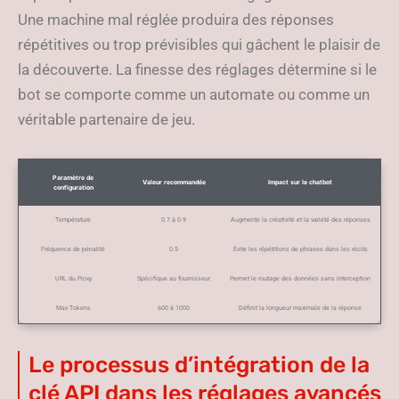
Une machine mal réglée produira des réponses
répétitives ou trop prévisibles qui gâchent le plaisir de
la découverte. La finesse des réglages détermine si le
bot se comporte comme un automate ou comme un
véritable partenaire de jeu.
Paramètre de
Valeur recommandée
Impact sur le chatbot
configuration
Température
0.7 à 0.9
Augmente la créativité et la variété des réponses
Fréquence de pénalité
0.5
Évite les répétitions de phrases dans les récits
URL du Proxy
Spécifique au fournisseur
Permet le routage des données sans interception
Max Tokens
600 à 1000
Définit la longueur maximale de la réponse
Le processus d’intégration de la
clé API dans les réglages avancés