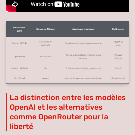
Fournisseur
Niveau de filtrage
Avantages principaux
Coût moyen
d’API
Élevé (NSFW
Payant au
OpenAI (GPT-4)
Grande cohérence et logique narrative
restreint)
jeton
Accès à de multiples modèles sans
Prépayé
OpenRouter
Faible à Nul
censure
flexible
JanitorLLM (Bêta)
Nul
Solution native intégrée gratuitement
Gratuit
Groq Cloud
Moyen
Vitesse de réponse quasi instantanée
Gratuit (limité)
La distinction entre les modèles
OpenAI et les alternatives
comme OpenRouter pour la
liberté