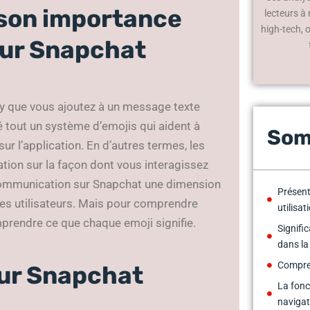
t son importance
lecteurs à
high-tech, 
sur Snapchat
ey que vous ajoutez à un message texte
 tout un système d’emojis qui aident à
Som
ur l’application. En d’autres termes, les
tion sur la façon dont vous interagissez
 communication sur Snapchat une dimension
Présent
les utilisateurs. Mais pour comprendre
utilisa
mprendre ce que chaque emoji signifie.
Signifi
dans l
Compren
sur Snapchat
La fonc
navigat