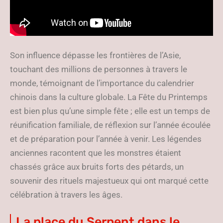
Son influence dépasse les frontières de l’Asie,
touchant des millions de personnes à travers le
monde, témoignant de l’importance du calendrier
chinois dans la culture globale. La Fête du Printemps
est bien plus qu’une simple fête ; elle est un temps de
réunification familiale, de réflexion sur l’année écoulée
et de préparation pour l’année à venir. Les légendes
anciennes racontent que les monstres étaient
chassés grâce aux bruits forts des pétards, un
souvenir des rituels majestueux qui ont marqué cette
célébration à travers les âges.
La place du Serpent dans le