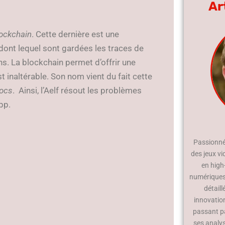
Ar
ockchain
. Cette dernière est une
dont lequel sont gardées les traces de
s. La blockchain permet d’offrir une
t inaltérable. Son nom vient du fait cette
locs
. Ainsi, l’Aelf résout les problèmes
App.
Passionné 
des jeux vi
en high
numériques.
détaill
innovatio
passant p
ses analy