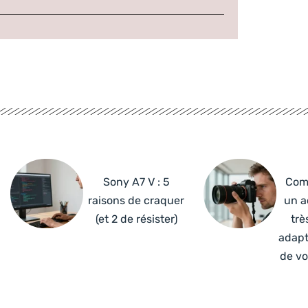
Sony A7 V : 5
Com
raisons de craquer
un a
(et 2 de résister)
trè
adapt
de vo