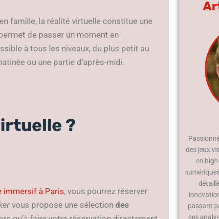
Ar
n famille, la réalité virtuelle constitue une
us permet de passer un moment en
ssible à tous les niveaux, du plus petit au
atinée ou une partie d’après-midi.
irtuelle ?
Passionné 
des jeux vi
en high
numériques.
détaill
 immersif à Paris
, vous pourrez réserver
innovatio
ker
vous propose une sélection
des
passant p
ses analy
ors qu’à faire votre réservation directement