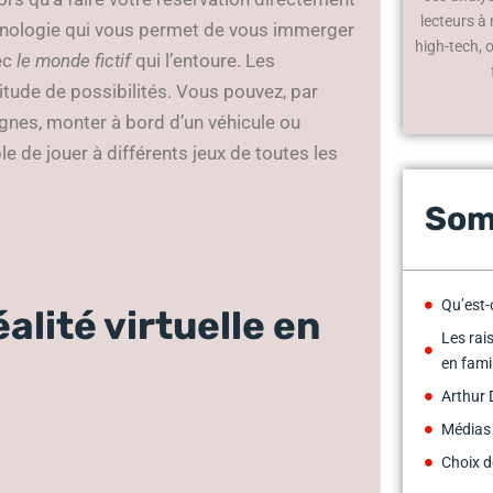
lecteurs à
echnologie qui vous permet de vous immerger
high-tech, 
ec
le monde fictif
qui l’entoure. Les
itude de possibilités. Vous pouvez, par
gnes, monter à bord d’un véhicule ou
e de jouer à différents jeux de toutes les
Som
Qu’est-c
éalité virtuelle en
Les rais
en fami
Arthur 
Médias
Choix d