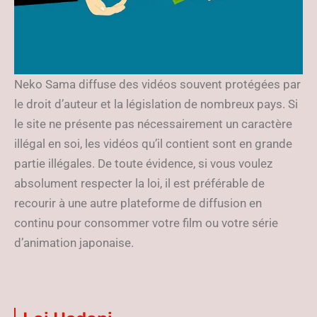
Neko Sama diffuse des vidéos souvent protégées par
le droit d’auteur et la législation de nombreux pays. Si
le site ne présente pas nécessairement un caractère
illégal en soi, les vidéos qu’il contient sont en grande
partie illégales. De toute évidence, si vous voulez
absolument respecter la loi, il est préférable de
recourir à une autre plateforme de diffusion en
continu pour consommer votre film ou votre série
d’animation japonaise.