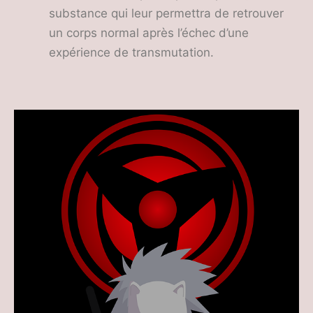
substance qui leur permettra de retrouver
un corps normal après l’échec d’une
expérience de transmutation.