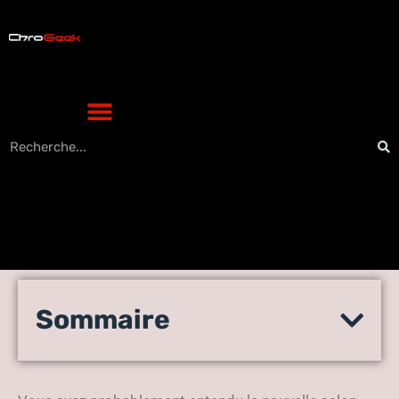
L’embauche de Reggie Fils-
Sommaire
Aimé par GameStop :
inattendu, mais efficace ?