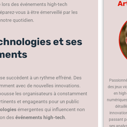
Ar
e lors des événements high-tech
réparez-vous à être émerveillé par les
notre quotidien.
chnologies et ses
ements
se succèdent à un rythme effréné. Des
Passionné 
mment avec de nouvelles innovations.
des jeux vi
 pousse les organisateurs à constamment
en high
numériques.
ertinents et engageants pour un public
détaill
nologies
émergentes qui influencent non
innovatio
tion des
événements high-tech
.
passant p
ses analy