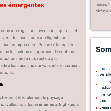
ues émergentes
lecteurs à
high-tech, 
 nous interagissons avec nos appareils et
vers des assistants intelligents ou la
devenue omniprésente. Pensez à la manière
Som
 dans les salons ou optimiser le contenu
raductions en temps réel ou des
dire les sessions qui vous intéresseraient
L’évolu
actions.
ses inf
Adapta
lle
traditi
Les évé
sforment littéralement le paysage
à ne p
 nouvelles pour les
événements high-tech
.
Arthur 