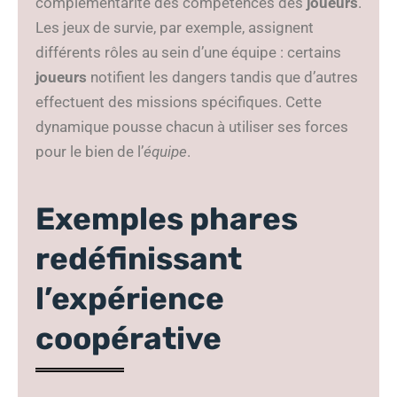
complémentarité des compétences des
joueurs
.
Les jeux de survie, par exemple, assignent
différents rôles au sein d’une équipe : certains
joueurs
notifient les dangers tandis que d’autres
effectuent des missions spécifiques. Cette
dynamique pousse chacun à utiliser ses forces
pour le bien de l’
équipe
.
Exemples phares
redéfinissant
l’expérience
coopérative