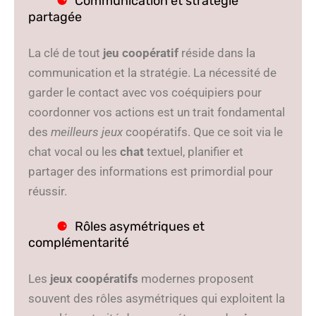
Communication et stratégie
partagée
La clé de tout
jeu coopératif
réside dans la
communication et la stratégie. La nécessité de
garder le contact avec vos coéquipiers pour
coordonner vos actions est un trait fondamental
des
meilleurs jeux
coopératifs. Que ce soit via le
chat vocal ou les
chat
textuel, planifier et
partager des informations est primordial pour
réussir.
Rôles asymétriques et
complémentarité
Les
jeux coopératifs
modernes proposent
souvent des rôles asymétriques qui exploitent la