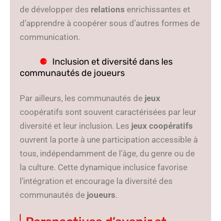
de développer des
relations
enrichissantes et
d’apprendre à coopérer sous d’autres formes de
communication.
Inclusion et diversité dans les
communautés de joueurs
Par ailleurs, les communautés de
jeux
coopératifs sont souvent caractérisées par leur
diversité et leur inclusion. Les
jeux coopératifs
ouvrent la porte à une participation accessible à
tous, indépendamment de l’âge, du genre ou de
la culture. Cette dynamique inclusice favorise
l’intégration et encourage la diversité des
communautés de
joueurs
.