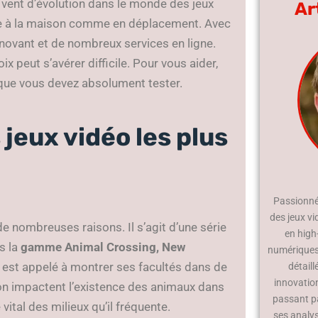
n vent d’évolution dans le monde des jeux
Ar
lise à la maison comme en déplacement. Avec
nnovant et de nombreux services en ligne.
x peut s’avérer difficile. Pour vous aider,
que vous devez absolument tester.
 jeux vidéo les plus
Passionné 
des jeux vi
e nombreuses raisons. Il s’agit d’une série
en high
s la
gamme Animal Crossing, New
numériques.
ur est appelé à montrer ses facultés dans de
détaill
innovatio
son impactent l’existence des animaux dans
passant p
e vital des milieux qu’il fréquente.
ses analy