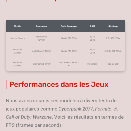
Modèle
Processeur
Carte Graphique
RAM
Stockage
Intel Core i9-
32 Go
Haut de Gamme
Nvidia RTX 3090
1 To SSD NVMe
12900K
DDR5
Milieu de
16 Go
AMD Ryzen 7 5800X
Nvidia RTX 3070
512 Go SSD NVMe
Gamme
DDR4
Entrée de
AMD Radeon RX 6500
Intel Core i5-11400
8 Go DDR4
256 Go SSD
Gamme
XT
Performances dans les Jeux
Nous avons soumis ces modèles à divers tests de
jeux populaires comme
Cyberpunk 2077
,
Fortnite
, et
Call of Duty: Warzone
. Voici les résultats en termes de
FPS (frames per second) :