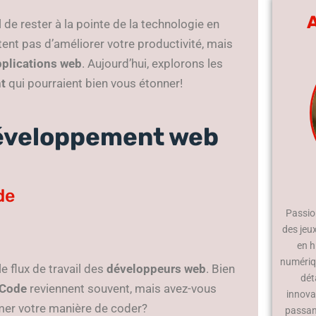
el de rester à la pointe de la technologie en
tent pas d’améliorer votre productivité, mais
pplications web
. Aujourd’hui, explorons les
t
qui pourraient bien vous étonner!
développement web
de
Passion
des jeu
en h
numériqu
e flux de travail des
développeurs web
. Bien
dét
 Code
reviennent souvent, mais avez-vous
innova
mer votre manière de coder?
passan