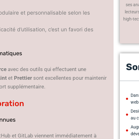
ses an
lecteur
dulaire et personnalisable selon les
high-tec
cacité d’utilisation, c’est un favori des
omatiques
So
rce
avec des outils qui effectuent une
int
et
Prettier
sont excellentes pour maintenir
ort supplémentaire.
Dans
oration
web
Desi
au 
onnues
Augm
déve
itHub et GitLab viennent immédiatement à