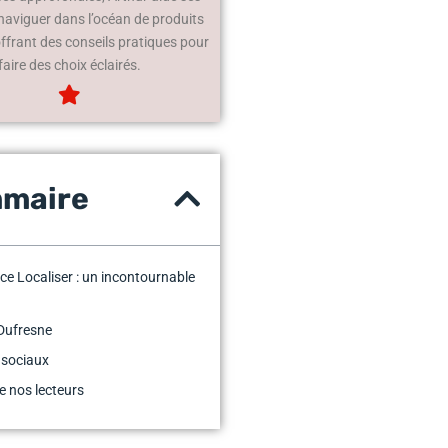
 naviguer dans l’océan de produits
offrant des conseils pratiques pour
faire des choix éclairés.
maire
ice Localiser : un incontournable
Dufresne
 sociaux
e nos lecteurs