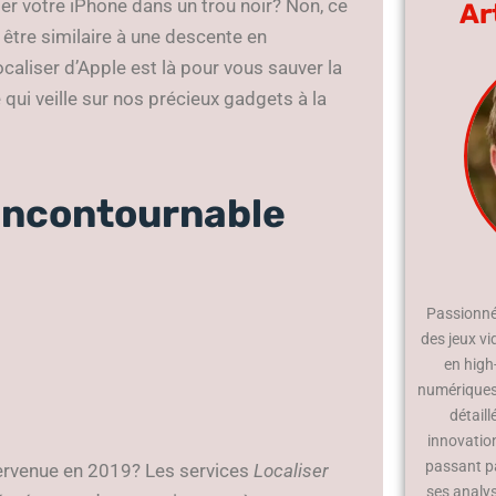
r votre iPhone dans un trou noir? Non, ce
Ar
 être similaire à une descente en
aliser d’Apple est là pour vous sauver la
ui veille sur nos précieux gadgets à la
n incontournable
Passionné 
des jeux vi
en high
numériques.
détaill
innovatio
passant p
tervenue en 2019? Les services
Localiser
ses analy