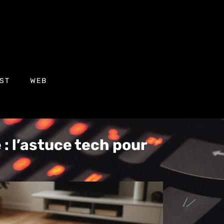
ST
WEB
: l’astuce tech pour