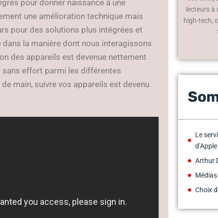
égrés pour donner naissance à une
lecteurs à
ulement une amélioration technique mais
high-tech, 
rs pour des solutions plus intégrées et
ve dans la manière dont nous interagissons
stion des appareils est devenue nettement
r sans effort parmi les différentes
 de main, suivre vos appareils est devenu
Som
Le serv
d’Apple
Arthur 
Médias
Choix d