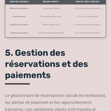
FONCTION LOGICIELLE
MESURE D’IMPACT
GAIN DE TEMPS CONSTATÉ
Relances automatisées
Taux de rappel doublé
-30 % sur la gestion commerciale
Scoring foncier
Tri automatique des cibles
-20 % sur l’analyse foncière
Centralisation contacts
Identité unique client
-25 % de recherches en doublons
Historique des pièces
Accès immédiat aux documents
-40 % sur le délai de validation
5. Gestion des
réservations et des
paiements
Le gestionnaire de réservations calcule les échéances,
les alertes de paiement et les rapprochements
bancaires. Les validations clients sont tracées et