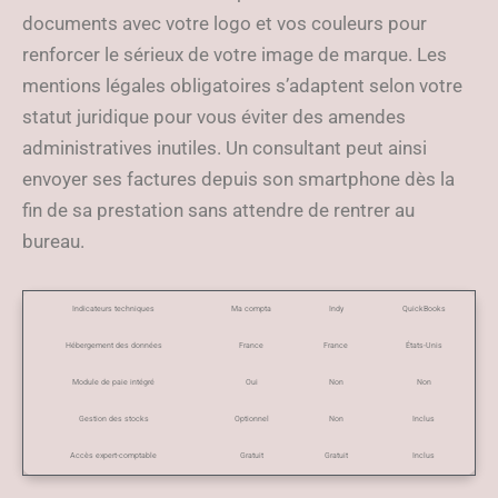
documents avec votre logo et vos couleurs pour
renforcer le sérieux de votre image de marque. Les
mentions légales obligatoires s’adaptent selon votre
statut juridique pour vous éviter des amendes
administratives inutiles. Un consultant peut ainsi
envoyer ses factures depuis son smartphone dès la
fin de sa prestation sans attendre de rentrer au
bureau.
Indicateurs techniques
Ma compta
Indy
QuickBooks
Hébergement des données
France
France
États-Unis
Module de paie intégré
Oui
Non
Non
Gestion des stocks
Optionnel
Non
Inclus
Accès expert-comptable
Gratuit
Gratuit
Inclus