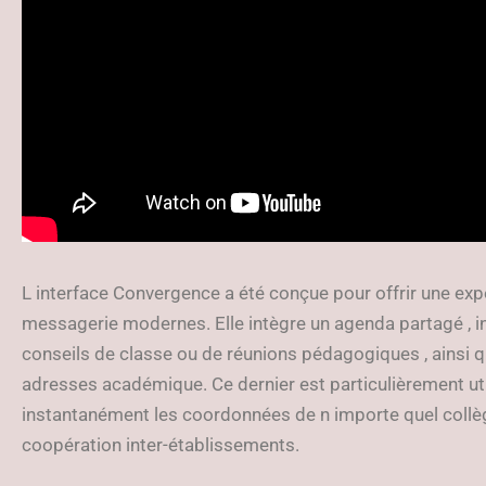
L interface Convergence a été conçue pour offrir une expé
messagerie modernes. Elle intègre un agenda partagé , i
conseils de classe ou de réunions pédagogiques , ainsi q
adresses académique. Ce dernier est particulièrement uti
instantanément les coordonnées de n importe quel collègue
coopération inter-établissements.