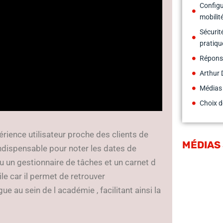
Configu
mobilit
Sécurit
pratiqu
Répons
Arthur 
Médias
Choix d
rience utilisateur proche des clients de
MÉDIAS
ndispensable pour noter les dates de
u un gestionnaire de tâches et un carnet d
le car il permet de retrouver
 au sein de l académie , facilitant ainsi la