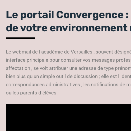
Le portail Convergence : 
de votre environnement
Le webmail de l académie de Versailles , souvent désign
interface principale pour consulter vos messages profes
affectation , se voit attribuer une adresse de type pré
nom
bien plus qu un simple outil de discussion ; elle est l ident
correspondances administratives , les notifications de mu
ou les parents d élèves.