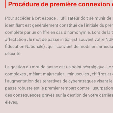
Procédure de première connexion e
Pour accéder à cet espace , l utilisateur doit se munir de s
identifiant est généralement constitué de l initiale du pr
complété par un chiffre en cas d homonymie. Lors de la t
affectation , le mot de passe initial est souvent votre N
Éducation Nationale) , qu il convient de modifier imméd
sécurité.
La gestion du mot de passe est un point névralgique. L
complexes , mêlant majuscules , minuscules , chiffres et
l augmentation des tentatives de cyberattaques visant l
passe robuste est le premier rempart contre l usurpation 
des conséquences graves sur la gestion de votre carrière
élèves.