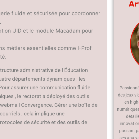
Ar
rie fluide et sécurisée pour coordonner
.
ication UID et le module Macadam pour
ions métiers essentielles comme I-Prof
té.
tructure administrative de l Éducation
quatre départements dynamiques : les
e. Pour assurer une communication fluide
Passionné 
des jeux vi
iques , le rectorat a déployé des outils
en high
 webmail Convergence. Gérer une boîte de
numériques.
courriels ; cela implique une
détaill
rotocoles de sécurité et des outils de
innovatio
passant p
ses analy