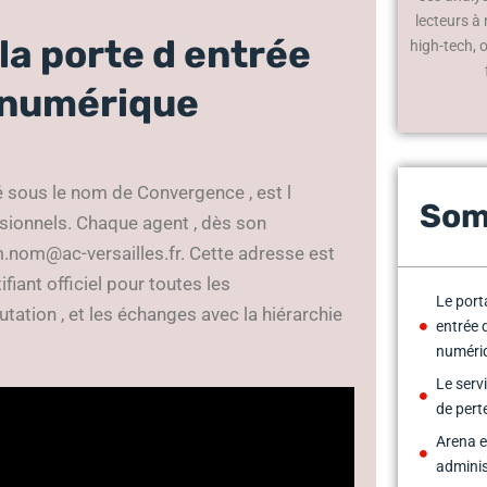
lecteurs à
la porte d entrée
high-tech, 
 numérique
é sous le nom de Convergence , est l
Som
sionnels. Chaque agent , dès son
.nom@ac-versailles.fr
. Cette adresse est
ifiant officiel pour toutes les
Le port
tation , et les échanges avec la hiérarchie
entrée 
numéri
Le serv
de pert
Arena et
adminis