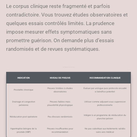
Le corpus clinique reste fragmenté et parfois
contradictoire. Vous trouvez études observatoires et
quelques essais contrôlés limités. La prudence
impose mesurer effets symptomatiques sans
promettre guérison. On demande plus d’essais
randomisés et de revues systématiques.
Tableau indicatif des indications cliniques et niveau de preuve
INDICATION
NIVEAU DE PREUVE
RECOMMANDATION CLINIQUE
Preuves limitées à études
Évaluer par urologue puis protocole encadré
Prostatite chronique
observatoires
si bénéfice potentiel
Drainage et congestion
Preuves faibles mais
Utiliser comme adjuvant sous supervision
pelvienne
plausibilité physiologique
professionnelle
Intégrer à un programme de rééducation du
Rééducation post opératoire
Peu d’essais randomisés
plancher pelvien
Hypertrophie bénigne de la
Preuves insuffisantes pour
Ne pas substituer aux traitements validés
prostate (HBP)
recommandation
sans avis médical