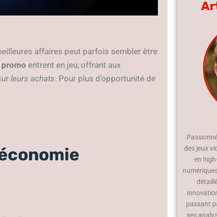
Ar
meilleures affaires peut parfois sembler être
 promo
entrent en jeu, offrant aux
ur leurs achats
. Pour plus d’opportunité de
Passionné 
des jeux vi
l’économie
en high
numériques.
détaill
innovatio
passant p
ses analy