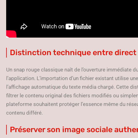
Distinction technique entre direct
Un snap rouge classique naît de l’ouverture immédiate du
l’application. L’importation d’un fichier existant utilise
l’affichage automatique du texte média chargé. Cette dis
filtrer le contenu original des fichiers modifiés ou simpl
plateforme souhaitent protéger l’essence même du réseau
contenu différé.
Préserver son image sociale authe