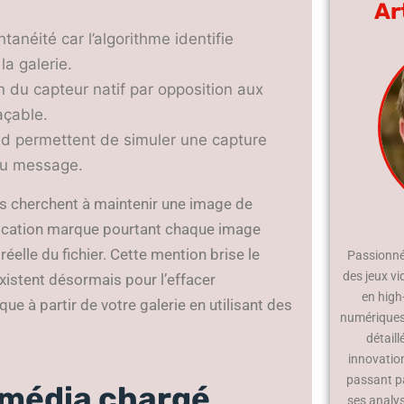
Ar
tanéité car l’algorithme identifie
a galerie.
on du capteur natif par opposition aux
açable.
ad permettent de simuler une capture
 du message.
ens cherchent à maintenir une image de
plication marque pourtant chaque image
réelle du fichier. Cette mention brise le
Passionné 
des jeux vi
xistent désormais pour l’effacer
en high
e à partir de votre galerie en utilisant des
numériques.
détaill
innovatio
passant p
 média chargé
ses analy