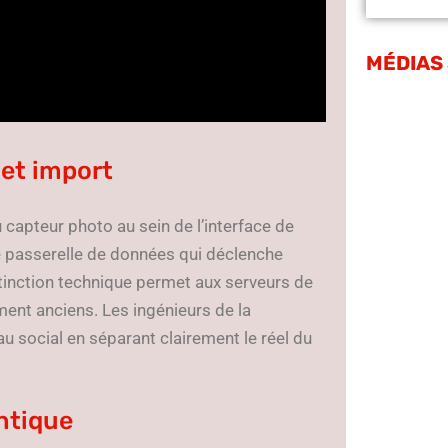
MÉDIAS
 et import
 capteur photo au sein de l’interface de
 une passerelle de données qui déclenche
tinction technique permet aux serveurs de
ement anciens. Les ingénieurs de la
 social en séparant clairement le réel du
ntique