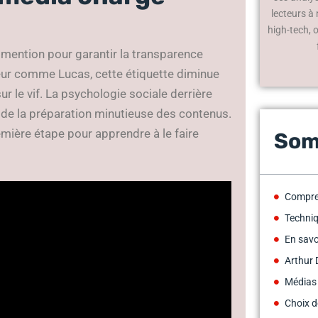
lecteurs à
high-tech, 
mention pour garantir la transparence
eur comme Lucas, cette étiquette diminue
sur le vif. La psychologie sociale derrière
t de la préparation minutieuse des contenus.
ière étape pour apprendre à le faire
Som
Compre
Techniq
En savo
Arthur 
Médias
Choix d