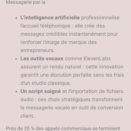
efficaces
Messagerie par ia
L’intelligence artificielle
professionnalise
l’accueil téléphonique : elle crée des
messages crédibles instantanément pour
renforcer l’image de marque des
entrepreneurs.
Les outils vocaux
comme ElevenLabs
assurent un rendu naturel : cette innovation
garantit une élocution parfaite sans les frais
d’un studio classique.
Un script soigné
et l’importation de fichiers
audio : ces choix stratégiques transforment
la messagerie vocale en outil de conversion
client.
Près de 30 % des appels commerciaux se terminent