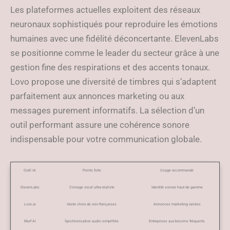
Les plateformes actuelles exploitent des réseaux
neuronaux sophistiqués pour reproduire les émotions
humaines avec une fidélité déconcertante. ElevenLabs
se positionne comme le leader du secteur grâce à une
gestion fine des respirations et des accents tonaux.
Lovo propose une diversité de timbres qui s’adaptent
parfaitement aux annonces marketing ou aux
messages purement informatifs. La sélection d’un
outil performant assure une cohérence sonore
indispensable pour votre communication globale.
Outil IA
Points forts
Usage recommandé
ElevenLabs
Clonage vocal ultra-réaliste
Identité sonore haut de gamme
Lovo.ai
Vaste choix de voix françaises
Annonces marketing variées
Murf AI
Synchronisation audio simplifiée
Entreprises aux besoins fréquents