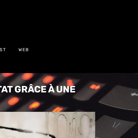
ST
WEB
AT GRÂCE À UNE