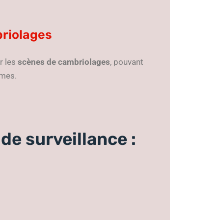
briolages
r les
scènes de cambriolages
, pouvant
èmes.
de surveillance :