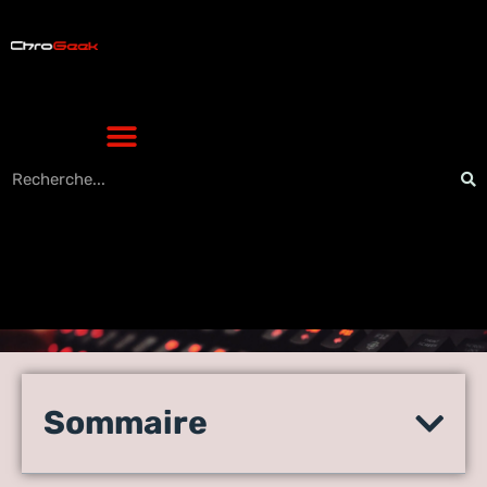
Minecraft : 4 façons de
résoudre l’erreur
Sommaire
« Impossible de localiser