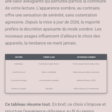
une lueur aveuglante qui perturbe parfois la continuité
de votre lecture. L’apparence sombre, au contraire,
offre une sensation de sérénité, sans ostentation
agressive.
Depuis la mise à jour de 2026, la majorité
préfère la discrétion apaisante du mode sombre.
Les
nouveaux usages influencent d’ailleurs le choix des
appareils, la tendance ne ment jamais.
CRITÈRE
THÈME CLAIR
APPARENCE SOMBRE
Esthétique
Fond blanc, textes foncés
Fond noir/gris foncé, textes clairs
Lisibilité de nuit
Moins confortable
Optimisée pour faible luminosité
Économie d’énergie
Consommation standard
Optimale (écrans OLED)
Tendance actuelle
Standard
Plébiscitée par la communauté
Ce tableau résume tout.
En bref, ce choix s’impose et
structure l’expérience utilisateur au fil du temps.