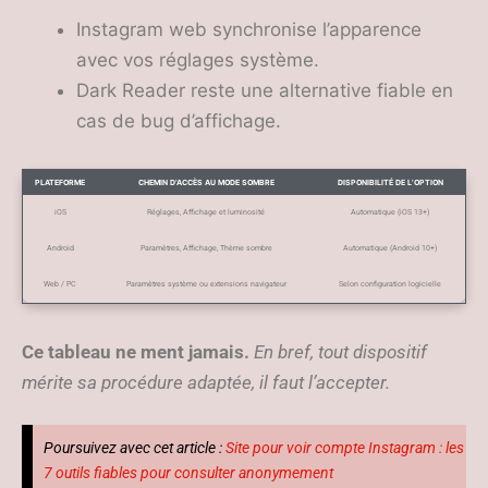
Instagram web synchronise l’apparence
avec vos réglages système.
Dark Reader reste une alternative fiable en
cas de bug d’affichage.
PLATEFORME
CHEMIN D’ACCÈS AU MODE SOMBRE
DISPONIBILITÉ DE L’OPTION
iOS
Réglages, Affichage et luminosité
Automatique (iOS 13+)
Android
Paramètres, Affichage, Thème sombre
Automatique (Android 10+)
Web / PC
Paramètres système ou extensions navigateur
Selon configuration logicielle
Ce tableau ne ment jamais.
En bref, tout dispositif
mérite sa procédure adaptée, il faut l’accepter.
Poursuivez avec cet article :
Site pour voir compte Instagram : les
7 outils fiables pour consulter anonymement