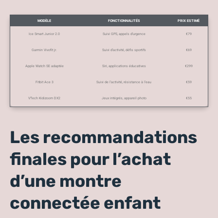
MODÈLE
FONCTIONNALITÉS
PRIX ESTIMÉ
Ice Smart Junior 2.0
Suivi GPS, appels d’urgence
€79
Garmin Vivofit jr.
Suivi d’activité, défis sportifs
€69
Apple Watch SE adaptée
Siri, applications éducatives
€299
Fitbit Ace 3
Suivi de l’activité, résistance à l’eau
€59
VTech Kidizoom DX2
Jeux intégrés, appareil photo
€55
Les recommandations
finales pour l’achat
d’une montre
connectée enfant