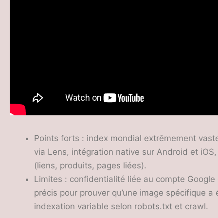
Points forts : index mondial extrêmement vast
via Lens, intégration native sur Android et iOS
(liens, produits, pages liées).
Limites : confidentialité liée au compte Google 
précis pour prouver qu’une image spécifique a é
indexation variable selon robots.txt et crawl.