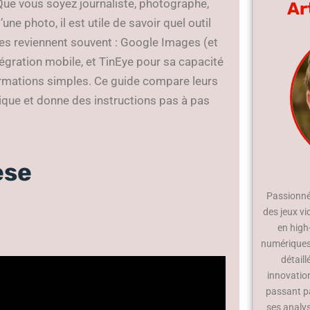
 Que vous soyez journaliste, photographe,
Ar
’une photo, il est utile de savoir quel outil
ces reviennent souvent : Google Images (et
égration mobile, et TinEye pour sa capacité
rmations simples. Ce guide compare leurs
ique et donne des instructions pas à pas
èse
Passionné 
des jeux vi
en high
numériques.
détaill
innovatio
passant p
ses analy