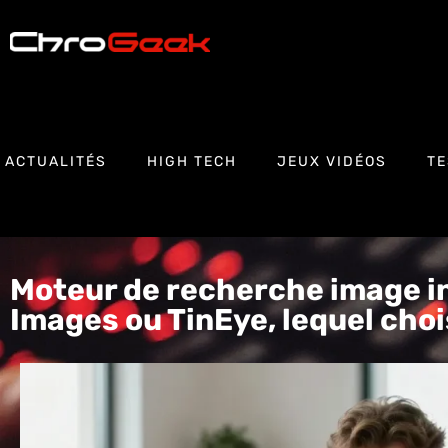
ACTUALITÉS
HIGH TECH
JEUX VIDÉOS
TE
Moteur de recherche image in
Images ou TinEye, lequel choi