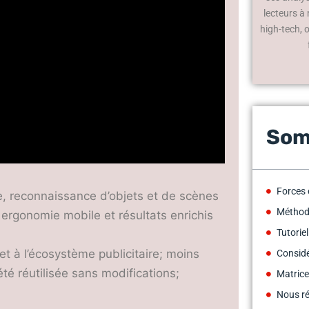
lecteurs à
high-tech, 
Som
Forces 
e, reconnaissance d’objets et de scènes
Méthodo
, ergonomie mobile et résultats enrichis
Tutorie
et à l’écosystème publicitaire; moins
Considé
té réutilisée sans modifications;
Matrice
Nous r