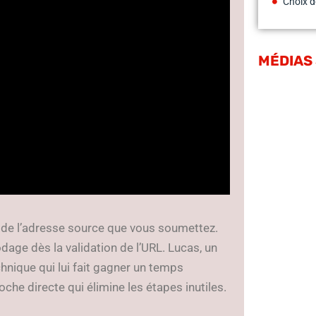
Choix d
MÉDIAS
e de l’adresse source que vous soumettez.
dage dès la validation de l’URL. Lucas, un
chnique qui lui fait gagner un temps
che directe qui élimine les étapes inutiles.