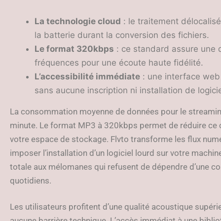
La technologie cloud
: le traitement délocali
la batterie durant la conversion des fichiers.
Le format 320kbps
: ce standard assure une q
fréquences pour une écoute haute fidélité.
L’accessibilité immédiate
: une interface web 
sans aucune inscription ni installation de logicie
La consommation moyenne de données pour le streaming
minute. Le format MP3 à 320kbps permet de réduire ce coû
votre espace de stockage. Flvto transforme les flux numér
imposer l’installation d’un logiciel lourd sur votre machin
totale aux mélomanes qui refusent de dépendre d’une conn
quotidiens.
Les utilisateurs profitent d’une qualité acoustique supé
aucune barrière technique. L’accès immédiat à une bibli