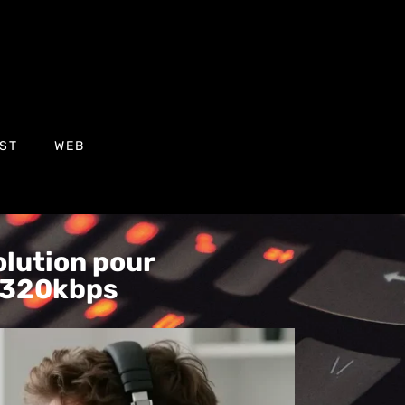
ST
WEB
olution pour
n 320kbps