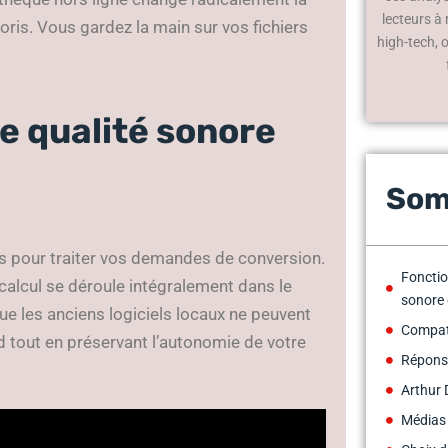
lecteurs à
s. Vous gardez la main sur vos fichiers
high-tech, 
 qualité sonore
Som
nts pour traiter vos demandes de conversion.
Fonctio
 calcul se déroule intégralement dans le
sonore 
ue les anciens logiciels locaux ne peuvent
Compati
d tout en préservant l’autonomie de votre
Réponse
Arthur 
Médias