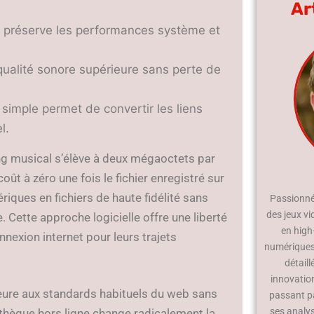
Ar
sé préserve les performances système et
ualité sonore supérieure sans perte de
simple permet de convertir les liens
l.
 musical s’élève à deux mégaoctets par
t à zéro une fois le fichier enregistré sur
iques en fichiers de haute fidélité sans
Passionné 
des jeux vi
e. Cette approche logicielle offre une liberté
en high
exion internet pour leurs trajets
numériques.
détaill
innovatio
rieure aux standards habituels du web sans
passant p
ses analy
othèque hors ligne change radicalement la