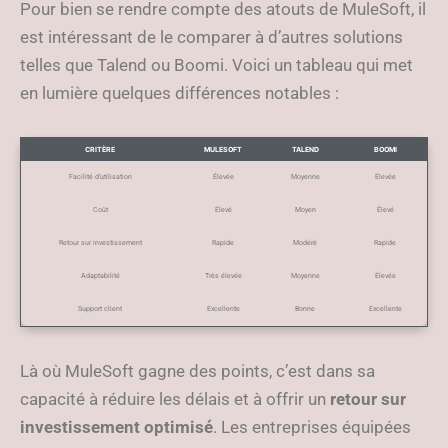
Pour bien se rendre compte des atouts de MuleSoft, il
est intéressant de le comparer à d’autres solutions
telles que Talend ou Boomi. Voici un tableau qui met
en lumière quelques différences notables :
CRITÈRE
MULESOFT
TALEND
BOOMI
Facilité d’utilisation
Élevée
Moyenne
Élevée
Coût
Élevé
Moyen
Élevé
Retour sur investissement
Rapide
Modéré
Rapide
Adaptabilité
Très élevée
Moyenne
Élevée
Support client
Excellente
Bonne
Excellente
Là où MuleSoft gagne des points, c’est dans sa
capacité à réduire les délais et à offrir un
retour sur
investissement optimisé
. Les entreprises équipées