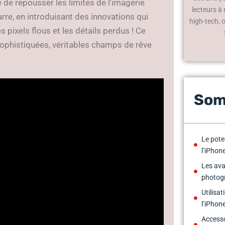
de repousser les limites de l’imagerie
lecteurs à
rre, en introduisant des innovations qui
high-tech, 
 pixels flous et les détails perdus ! Ce
phistiquées, véritables champs de rêve
Som
Le poten
l’iPhon
Les ava
photog
Utilisat
l’iPhon
Accesso