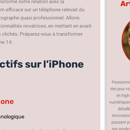
sformé notre relation avec la
Ar
 efficace sur un téléphone relevait du
otographe quasi professionnel. Allons
tionnalités novatrices, en mettant en avant
s clichés. Préparez-vous à transformer
ne 14.
ctifs sur l’iPhone
Passionné 
des jeux vi
en high
hone
numériques.
détaill
innovatio
hnologique
passant p
ses analy