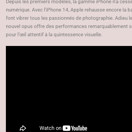
Depuis les premiers modèles, la gamme iPhone n’a cessé 
numérique. Avec l’iPhone 14, Apple rehausse encore la ba
font vibrer tous les passionnés de photographie. Adieu les
nouvel opus offre des performances remarquablement so
pour l’œil attentif à la quintessence visuelle.