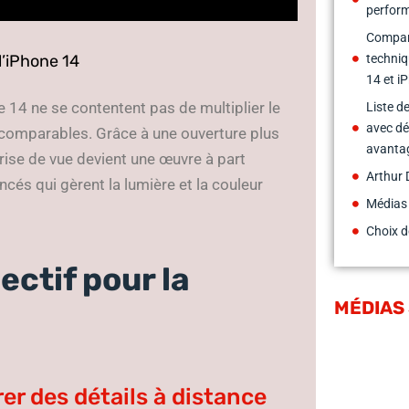
perform
Compara
l’iPhone 14
techniq
14 et i
ne 14 ne se contentent pas de multiplier le
Liste 
avec dé
ncomparables. Grâce à une ouverture plus
avantag
rise de vue devient une œuvre à part
Arthur 
ncés qui gèrent la lumière et la couleur
Médias
Choix d
ectif pour la
MÉDIAS
er des détails à distance