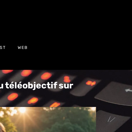
ST
WEB
u téléobjectif sur