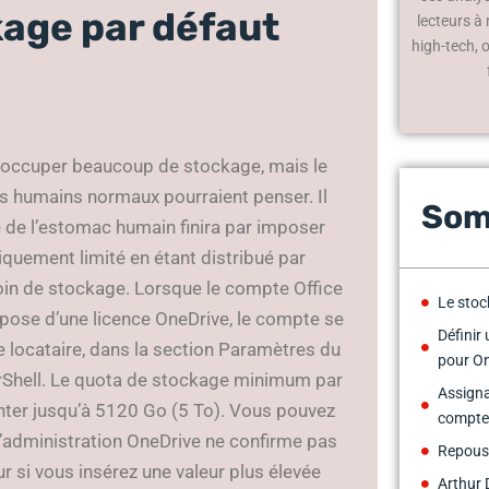
kage par défaut
lecteurs à
high-tech, 
 occuper beaucoup de stockage, mais le
res humains normaux pourraient penser. Il
Som
ue de l’estomac humain finira par imposer
tiquement limité en étant distribué par
soin de stockage. Lorsque le compte Office
Le stoc
pose d’une licence OneDrive, le compte se
Définir
le locataire, dans la section Paramètres du
pour O
rShell. Le quota de stockage minimum par
Assign
nter jusqu’à 5120 Go (5 To). Vous pouvez
compte
 d’administration OneDrive ne confirme pas
Repousse
eur si vous insérez une valeur plus élevée
Arthur 