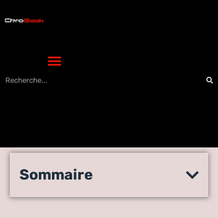
OverBlog rémunère les
Sommaire
blogueurs sous forme de
droits d’auteur.