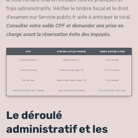
frais administratifs. Vérifier le timbre fiscal et le droit
d’examen sur Service‑public.fr aide à anticiper le total.
Consulter votre solde CPF et demander une prise en
charge avant la réservation évite des impayés.
SITE
STATION LA PLUS PROCHE
TEMPS D’ACCÈS À PIED
Port de l’Arsenal
Bastille (ligne 1)
3 à 5 minutes
Canal de l’Ourcq
Porte de Pantin (ligne 5)
5 à 10 minutes
Port de Javel
Javel‑André Citroën (ligne 10)
5 à 8 minutes
Ports des Yvelines (ex : Poissy)
Gare de Poissy (Transilien)
10 à 25 minutes selon site
Le déroulé
administratif et les