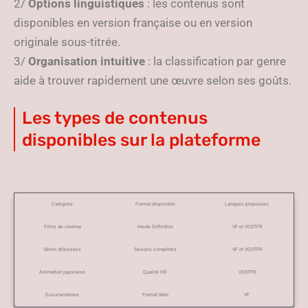
2/
Options linguistiques
: les contenus sont
disponibles en version française ou en version
originale sous-titrée.
3/
Organisation intuitive
: la classification par genre
aide à trouver rapidement une œuvre selon ses goûts.
Les types de contenus
disponibles sur la plateforme
Catégorie
Format disponible
Langues proposées
Films de cinéma
Haute Définition
VF et VOSTFR
Séries télévisées
Saisons complètes
VF et VOSTFR
Animation japonaise
Qualité HD
VOSTFR
Documentaires
Format Web
VF