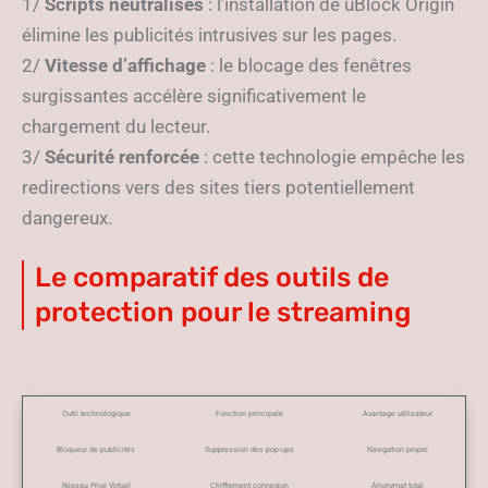
1/
Scripts neutralisés
: l’installation de uBlock Origin
élimine les publicités intrusives sur les pages.
2/
Vitesse d’affichage
: le blocage des fenêtres
surgissantes accélère significativement le
chargement du lecteur.
3/
Sécurité renforcée
: cette technologie empêche les
redirections vers des sites tiers potentiellement
dangereux.
Le comparatif des outils de
protection pour le streaming
Outil technologique
Fonction principale
Avantage utilisateur
Bloqueur de publicités
Suppression des pop-ups
Navigation propre
Réseau Privé Virtuel
Chiffrement connexion
Anonymat total