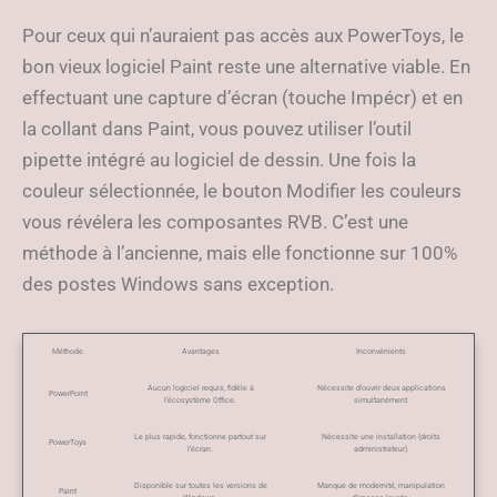
Pour ceux qui n’auraient pas accès aux PowerToys, le
bon vieux logiciel Paint reste une alternative viable. En
effectuant une capture d’écran (touche Impécr) et en
la collant dans Paint, vous pouvez utiliser l’outil
pipette intégré au logiciel de dessin. Une fois la
couleur sélectionnée, le bouton Modifier les couleurs
vous révélera les composantes RVB. C’est une
méthode à l’ancienne, mais elle fonctionne sur 100%
des postes Windows sans exception.
Méthode
Avantages
Inconvénients
Aucun logiciel requis, fidèle à
Nécessite d’ouvrir deux applications
PowerPoint
l’écosystème Office.
simultanément.
Le plus rapide, fonctionne partout sur
Nécessite une installation (droits
PowerToys
l’écran.
administrateur).
Disponible sur toutes les versions de
Manque de modernité, manipulation
Paint