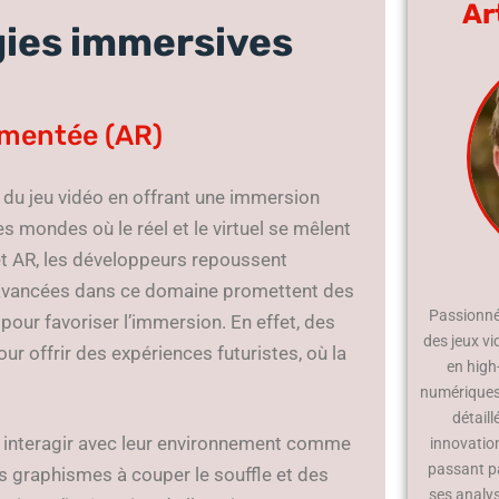
Ar
gies immersives
ugmentée (AR)
s du jeu vidéo en offrant une immersion
s mondes où le réel et le virtuel se mêlent
t AR, les développeurs repoussent
s avancées dans ce domaine promettent des
Passionné 
pour favoriser l’immersion. En effet, des
des jeux vi
 offrir des expériences futuristes, où la
en high
numériques.
détaill
is interagir avec leur environnement comme
innovatio
passant p
 graphismes à couper le souffle et des
ses analy