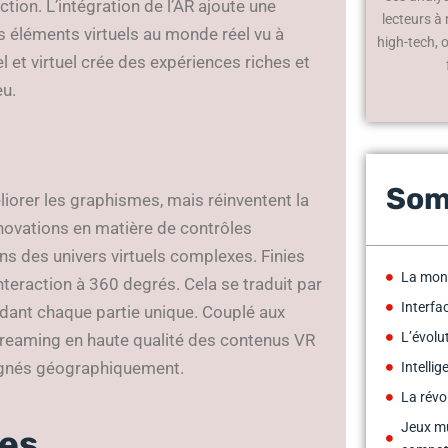
ction. L’intégration de l’AR ajoute une
lecteurs à
éléments virtuels au monde réel vu à
high-tech, 
l et virtuel crée des expériences riches et
eu.
Som
éliorer les graphismes, mais réinventent la
nnovations en matière de contrôles
s des univers virtuels complexes. Finies
La mont
nteraction à 360 degrés. Cela se traduit par
Interfa
rendant chaque partie unique. Couplé aux
L’évolu
treaming en haute qualité des contenus VR
oignés géographiquement.
Intellig
La révo
Jeux mu
ées