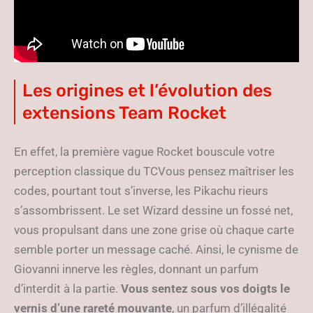
Les origines et l’évolution des
extensions Team Rocket
En effet, la première vague Rocket bouscule votre
perception classique du TCVous pensez maîtriser les
codes, pourtant tout s’inverse, les Pikachu rieurs
s’assombrissent. Le set Wizard dessine un fossé net,
vous propulsant dans une zone grise où chaque carte
semble porter un message caché. Ainsi, le cynisme de
Giovanni innerve les règles, donnant un parfum
d’interdit à la partie.
Vous sentez sous vos doigts le
vernis d’une rareté mouvante
, un parfum d’illégalité