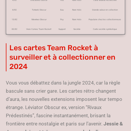
4/82
Dracaufeu Obscur
Feu
Rare Holo
Carte vedette recherchée
8/82
Tortank Obscur
Eau
Rare Holo
Grande valeur en collection
15/82
Mewtwo Obscur
Psy
Rare Holo
Populaire chez les collectionneurs
83/82
Here Comes Team Rocket!
Support
Secrète
Carte secrète symbolique
Les cartes Team Rocket à
surveiller et à collectionner en
2024
Vous vous débattez dans la jungle 2024, car la règle
bascule sans crier gare. Les cartes rétro changent
d’aura, les nouvelles extensions imposent leur tempo
étrange. Léviator Obscur ex, version “Rivaux
Prédestinés”, fascine instantanément, brisant la
frontière entre nostalgie et paris sur l’avenir.
Jessie &