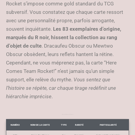
Rocket s’impose comme gold standard du TCG
subversif. Vous constatez que chaque carte ressort
avec une personnalité propre, parfois arrogante,
souvent inquiétante.
Les 83 exemplaires d’origine,
marqués du R noir, hissent la collection au rang
d’objet de culte
. Dracaufeu Obscur ou Mewtwo
Obscur obsèdent, leurs reflets hantent la rétine.
Cependant, ne vous méprenez pas, la carte “Here
Comes Team Rocket!” n’est jamais qu’un simple
support, elle relève du mythe.
Vous sentez que
l’histoire se répète, car chaque tirage redéfinit une
hiérarchie imprécise
.
Extraits des cartes emblématiques Team Rocket (WOTC, 2000)
NUMÉRO
NOM DE LA CARTE
TYPE
RARETÉ
PARTICULARITÉ