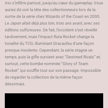
trio s’infiltre partout, jusqu’au cœur du gameplay. Vous
auriez dû voir la tête des collectionneurs lors de la
sortie de la série chez Wizards of the Coast en 2000.
Le Japon allait déjà plus loin, trois ans avant, avec ses
éditions sulfureuses
. De fait, l’occident s’est réveillé
tardivement, mais l’impact Ruta Rocket change la
tonalité du TCG, illuminant Dracaufeu d’une façon
presque insolente. Cependant, la série stagne un
temps, puis la gifle survient avec “Destined Rivals” et,
surtout, cette bombe nommée “Glory of Team
Rocket” qui souffle tout sur son passage. Impossible
de regarder la collection de la même façon
désormais.