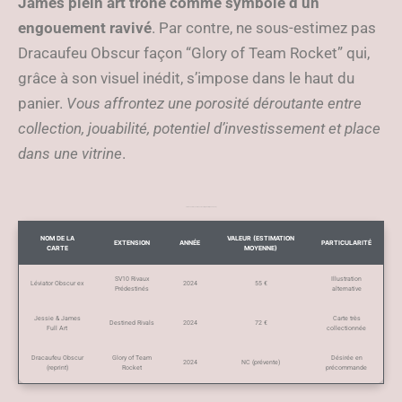
James plein art trône comme symbole d’un
engouement ravivé
. Par contre, ne sous-estimez pas
Dracaufeu Obscur façon “Glory of Team Rocket” qui,
grâce à son visuel inédit, s’impose dans le haut du
panier.
Vous affrontez une porosité déroutante entre
collection, jouabilité, potentiel d’investissement et place
dans une vitrine
.
Cartes Team Rocket récentes à fort potentiel (2022-2024)
NOM DE LA
VALEUR (ESTIMATION
EXTENSION
ANNÉE
PARTICULARITÉ
CARTE
MOYENNE)
SV10 Rivaux
Illustration
Léviator Obscur ex
2024
55 €
Prédestinés
alternative
Jessie & James
Carte très
Destined Rivals
2024
72 €
Full Art
collectionnée
Dracaufeu Obscur
Glory of Team
Désirée en
2024
NC (prévente)
(reprint)
Rocket
précommande