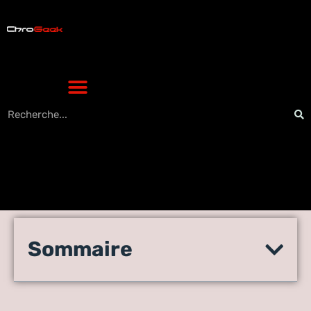
Pourquoi j’ai choisi
Sommaire
LifterLMS pour mon thème
WordPress Course Lady