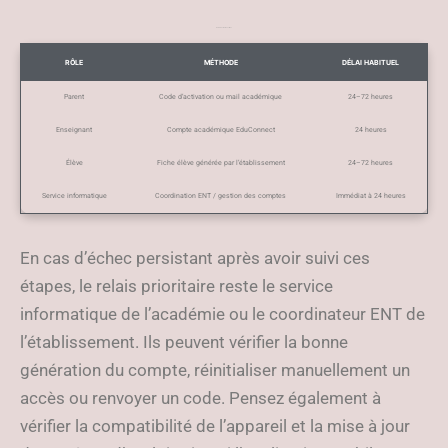
Délais d’activation estimés
RÔLE
MÉTHODE
DÉLAI HABITUEL
Parent
Code d’activation ou mail académique
24–72 heures
Enseignant
Compte académique EduConnect
24 heures
Élève
Fiche élève générée par l’établissement
24–72 heures
Service informatique
Coordination ENT / gestion des comptes
Immédiat à 24 heures
En cas d’échec persistant après avoir suivi ces
étapes, le relais prioritaire reste le service
informatique de l’académie ou le coordinateur ENT de
l’établissement. Ils peuvent vérifier la bonne
génération du compte, réinitialiser manuellement un
accès ou renvoyer un code. Pensez également à
vérifier la compatibilité de l’appareil et la mise à jour