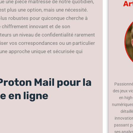
e une pièce maîtresse de notre quotidien,
Ar
est plus une option, mais une nécessité.
plus robustes pour quiconque cherche à
e chiffrement innovant et de son
teurs un niveau de confidentialité rarement
iser vos correspondances ou un particulier
 une approche unique et sécurisée qui
Proton Mail pour la
Passionné 
des jeux vi
e en ligne
en high
numériques.
détaill
innovatio
passant p
ses analy