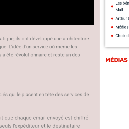
Les bén
Mail
Arthur 
Médias
Choix d
atique, ils ont développé une architecture
que. L’idée d’un service où même les
s a été révolutionnaire et reste un des
MÉDIAS
lés qui le placent en tête des services de
it que chaque email envoyé est chiffré
seuls l’expéditeur et le destinataire