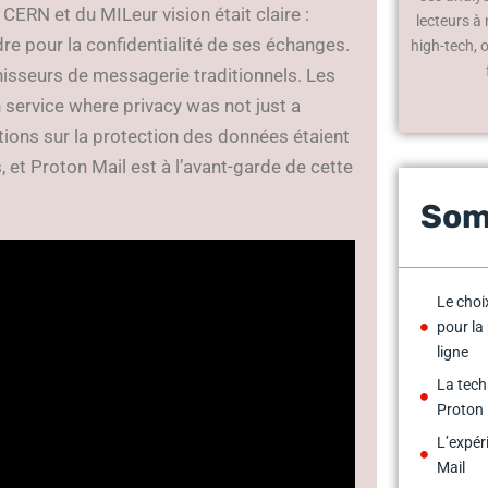
CERN et du MILeur vision était claire :
lecteurs à
e pour la confidentialité de ses échanges.
high-tech, 
rnisseurs de messagerie traditionnels. Les
 service where privacy was not just a
ations sur la protection des données étaient
, et Proton Mail est à l’avant-garde de cette
Som
Le choi
pour la 
ligne
La tech
Proton 
L’expér
Mail